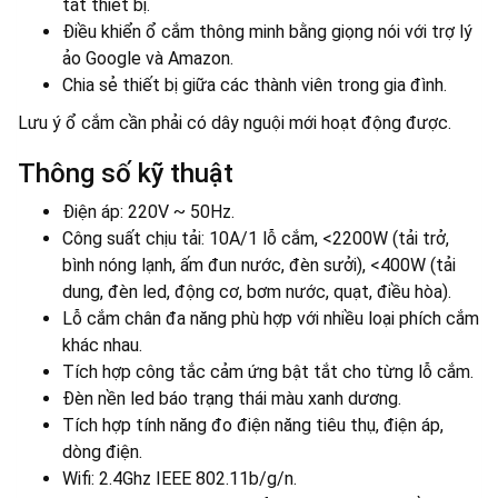
tắt thiết bị.
Điều khiển ổ cắm thông minh bằng giọng nói với trợ lý
ảo Google và Amazon.
Chia sẻ thiết bị giữa các thành viên trong gia đình.
Lưu ý ổ cắm cần phải có dây nguội mới hoạt động được.
Thông số kỹ thuật
Điện áp: 220V ~ 50Hz.
Công suất chịu tải: 10A/1 lỗ cắm, <2200W (tải trở,
bình nóng lạnh, ấm đun nước, đèn sưởi), <400W (tải
dung, đèn led, động cơ, bơm nước, quạt, điều hòa).
Lỗ cắm chân đa năng phù hợp với nhiều loại phích cắm
khác nhau.
Tích hợp công tắc cảm ứng bật tắt cho từng lỗ cắm.
Đèn nền led báo trạng thái màu xanh dương.
Tích hợp tính năng đo điện năng tiêu thụ, điện áp,
dòng điện.
Wifi: 2.4Ghz IEEE 802.11b/g/n.