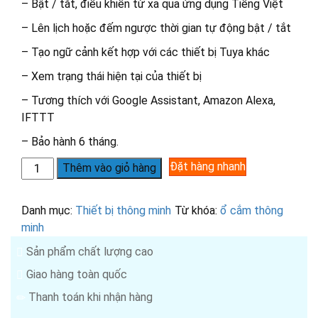
– Bật / tắt, điều khiển từ xa qua ứng dụng Tiếng Việt
– Lên lịch hoặc đếm ngược thời gian tự động bật / tắt
– Tạo ngữ cảnh kết hợp với các thiết bị Tuya khác
– Xem trạng thái hiện tại của thiết bị
– Tương thích với Google Assistant, Amazon Alexa,
IFTTT
– Bảo hành 6 tháng.
Ổ
Đặt hàng nhanh
Thêm vào giỏ hàng
cắm
âm
Danh mục:
Thiết bị thông minh
Từ khóa:
ổ cắm thông
tường
minh
thông
minh
Sản phẩm chất lượng cao
Tuya
Giao hàng toàn quốc
Wifi,
Thanh toán khi nhận hàng
hỗ