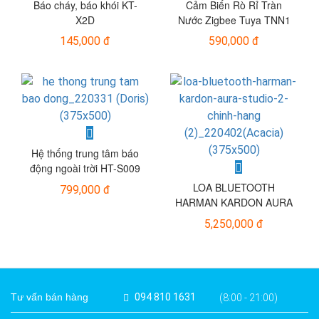
Báo cháy, báo khói KT-
Cảm Biến Rò Rỉ Tràn
X2D
Nước Zigbee Tuya TNN1
145,000 đ
590,000 đ
Hệ thống trung tâm báo
động ngoài trời HT-S009
LOA BLUETOOTH
799,000 đ
HARMAN KARDON AURA
STUDIO 2 – CHÍNH HÃNG
5,250,000 đ
Tư vấn bán hàng
094 810 1631
(8:00 - 21:00)