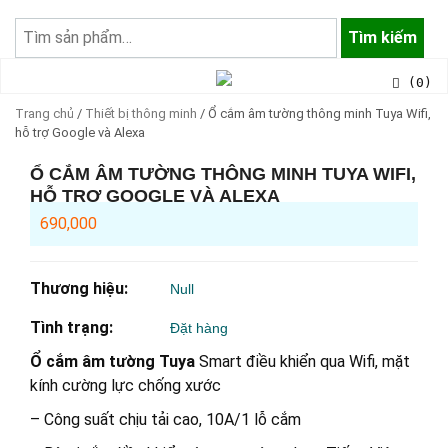
Tìm
kiếm:
Tìm kiếm
(0)
Trang chủ
/
Thiết bị thông minh
/ Ổ cắm âm tường thông minh Tuya Wifi,
hỗ trợ Google và Alexa
Ổ CẮM ÂM TƯỜNG THÔNG MINH TUYA WIFI,
HỖ TRỢ GOOGLE VÀ ALEXA
690,000
Thương hiệu:
Null
Tình trạng:
Đặt hàng
Ổ cắm âm tường Tuya
Smart điều khiển qua Wifi, mặt
kính cường lực chống xước
– Công suất chịu tải cao, 10A/1 lỗ cắm