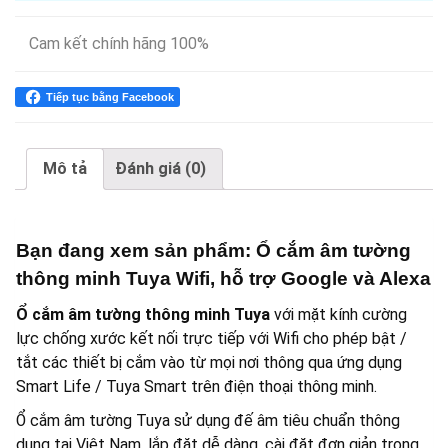
trợ
Google
Cam kết chính hãng 100%
và
Alexa
số
lượng
Mô tả
Đánh giá (0)
Bạn đang xem sản phẩm: Ổ cắm âm tường
thông minh Tuya Wifi, hỗ trợ Google và Alexa
Ổ cắm âm tường thông minh Tuya
với mặt kính cường
lực chống xước kết nối trực tiếp với Wifi cho phép bật /
tắt các thiết bị cắm vào từ mọi nơi thông qua ứng dụng
Smart Life / Tuya Smart trên điện thoại thông minh.
Ổ cắm âm tường Tuya sử dụng đế âm tiêu chuẩn thông
dụng tại Việt Nam, lắp đặt dễ dàng, cài đặt đơn giản trong