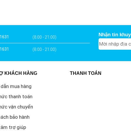
Nhận tin khuy
 1631
(8:00 - 21:00)
 1631
(8:00 - 21:00)
Ợ KHÁCH HÀNG
THANH TOÁN
 dẫn mua hàng
hức thanh toán
hức vận chuyển
sách bảo hành
tâm trợ giúp