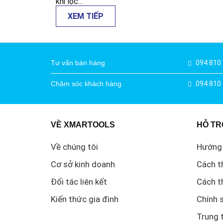
khi lọc...
XEM TIẾP
Tư vấn bán hàng
094 810
Chăm sóc khách hàng
094 810
VỀ XMARTOOLS
HỖ TR
Về chúng tôi
Hướng
Cơ sở kinh doanh
Cách t
Đối tác liên kết
Cách t
Kiến thức gia đình
Chính 
Trung 