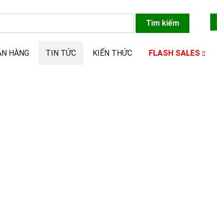
Tìm kiếm
ÁN HÀNG
TIN TỨC
KIẾN THỨC
FLASH SALES