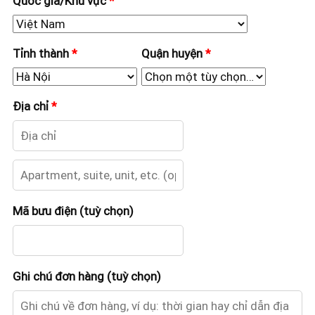
Quốc gia/Khu vực
*
Tỉnh thành
*
Quận huyện
*
Địa chỉ
*
Apartment,
suite,
Mã bưu điện
(tuỳ chọn)
unit,
etc.
(tuỳ
chọn)
Ghi chú đơn hàng
(tuỳ chọn)